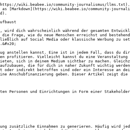
nd Multiplikatoren aktivieren

Neben formellen Kooperationen spielen persönliche Empfehlungen eine wichtige Rolle. Menschen vertrauen häufig den Empfehlungen von Personen, die sie kennen. Deshalb lohnt es sich, frühzeitig sogenannte Multiplikatorinnen und Multiplikatoren zu identifizieren. Das können beispielsweise sein:&#x20;

* Vereinsvorsitzende
* Bürgermeister
* Kulturschaffende
* Besitzer von Stadtteilgeschäften

Multiplikatorinnen und Multiplikatoren sind meist gut in der Stadtgesellschaft oder in lokalen Netzwerken verankert und erzählen in ihrem beruflichen oder persönlichen Umfeld von deinem Medium. Sie erhalten dafür keine Gegenleistung und empfehlen das Projekt aus eigener Überzeugung weiter. Dabei geht es vor allem darum, Aufmerksamkeit zu schaffen und andere darauf hinzuweisen, dass es dein Medium gibt– ohne tief in Kampagnenbotschaften einzusteigen oder gezielt Marketing zu betreiben. Ihr Engagement geschieht eher nebenbei und aus persönlicher Motivation. Gerade in der Anfangsphase kann diese Form von Mund-zu-Mund-Propaganda enorm wertvoll sein.&#x20;

Ein möglicher Weg, solche Beziehungen aufzubauen, sind gemeinsame Treffen. Ein Picknick oder ein kleines Dinner können helfen, relevante Menschen miteinander zu vernetzen und dein Projekt vorzustellen. So gibt es vergleichsweise wenig Reibungsverluste, wenn es darum geht, die Botschaft eines brandneuen Newsletters oder einer innovativen Digitalzeitung weiterzuverbreiten.

***

### Aus Unterstützenden werden Botschafterinnen und Botschafter

Während Multiplikatorinnen und Multiplikatoren häufig dabei helfen, in kurzer Zeit und mit null Cent Marketing-Budget bekannter zu werden, können Botschafterinnen und Botschafter später eine wichtige Rolle beim Wachstum spielen. Botschafterinnen und Botschafter kennen dein Medium sehr gut und werden bewusst ausgewählt, um es aktiv nach außen zu vertreten. Sie werden mit Informationen und Materialien ausgestattet, können gezielt in Kampagnen eingebunden werden und tragen die Botschaften des Mediums professionell nach außen. Auch sie handeln häufig aus ideeller Überzeugung, erhalten je nach Ausgestaltung aber möglicherweise eine Gegenleistung oder andere Formen der Anerkennung. Im Unterschied zu Multiplikatorinnen und Multiplikatoren betreiben sie aktives Marketing und engagieren sich bewusst und kontinuierlich für die Weiterentwicklung und Reichweite deines Mediums.

Damit das gelingt, solltest du ihnen die Weiterempfehlung möglichst einfach machen. Hilfreich sind beispielsweise:

* Bilder und Grafiken
* kurze Videos
* Textbausteine für Social Media
* teilbare Inhalte

Ein bekanntes Beispiel ist das dänische Medien-Start-Up [Zetland](https://www.zetland.dk/). Durch eine gezielte Botschafterkampagne gelang es dem Team, die Zahl seiner zahlenden Mitglieder innerhalb eines Monats um rund 30 Prozent zu steigern.

***

### Influencer und Meinungsführende nutzen

Auch Influencerinnen und Influencer, sowie andere Meinungsführerinnen und Meinungsführer können dabei helfen, neue Zielgruppen zu erreichen. Dabei musst du nicht nur an große Accounts mit hunderttausenden Followern denken. Oft sind kleinere, thematisch passende Personen deutlich zugänglicher und verfügen über eine besonders engagierte Community. Um potenzielle Unterstützende zu finden, lohnt sich ein Blick auf soziale Netzwerke wie Instagram, Facebook, LinkedIn 