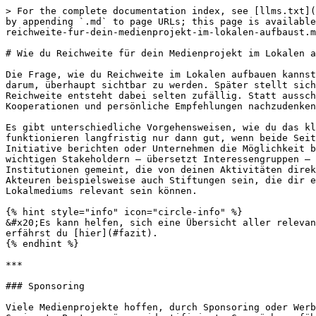
> For the complete documentation index, see [llms.txt](https://wiki.beabee.io/community-journalismus/llms.txt). Markdown versions of documentation pages are available by appending `.md` to page URLs; this page is available as [Markdown](https://wiki.beabee.io/community-journalismus/grundlagen-community-journalismus/wie-du-reichweite-fur-dein-medienprojekt-im-lokalen-aufbaust.md).

# Wie du Reichweite für dein Medienprojekt im Lokalen aufbaust

Die Frage, wie du Reichweite im Lokalen aufbauen kannst, wird dich wahrscheinlich während der gesamten Entwicklung deines Medienprojekts begleiten. Am Anfang geht es darum, überhaupt sichtbar zu werden. Später stellt sich die Frage, wie du neue Menschen erreichst und bestehende Zielgruppen langfristig an dein Medium bindest. Reichweite entsteht dabei selten zufällig. Statt ausschließlich auf Social Media oder klassische Werbung zu setzen, lohnt es sich, strategisch über Netzwerke, Kooperationen und persönliche Empfehlungen nachzudenken.&#x20;

Es gibt unterschiedliche Vorgehensweisen, wie du das klug anstellen kannst. Eine ist in jedem Fall, dass du dir passende Kooperationspartner suchst. Kooperationen funktionieren langfristig nur dann gut, wenn beide Seiten profitieren. Vielleicht kannst du eine Veranstaltung gemeinsam organisieren, über die Arbeit einer Initiative berichten oder Unternehmen die Möglichkeit bieten, sich in deinem Medium sichtbar zu machen. Gleichzeitig solltest du darauf achten, Beziehungen zu wichtigen Stakeholdern – übersetzt Interessengruppen – aufzubauen, die für dich in naher Zukunft wichtig werden könnten. Damit sind alle Personen, Gruppen oder Institutionen gemeint, die von deinen Aktivitäten direkt oder indirekt betroffen sind oder ein Interesse an deinen Aktivitäten haben. Das könnten neben politischen Akteuren beispielsweise auch Stiftungen sein, die dir eine Anschubfinanzierung geben. Dieser Artikel zeigt die verschiedenen Gruppen, die zum Reichweitenaufbau deines Lokalmediums relevant sein können.

{% hint style="info" icon="circle-info" %}
&#x20;Es kann helfen, sich eine Übersicht aller relevanten Personen und Einrichtungen in Form einer Stakeholder-Liste anzulegen. Wie du dabei am besten vorgehst, erfährst du [hier](#fazit).
{% endhint %}

***

### Sponsoring

Viele Medienprojekte hoffen, durch Sponsoring oder Werbung zusätzliche Einnahmen zu generieren. Häufig wird jedoch unterschätzt, wie viel Arbeit dahintersteckt. Geeignete Partner müssen identifiziert, Gespräche geführt, Angebote entwickelt und Verträge geschlossen werden. Wenn Werbung oder Sponsoring ein wichtiger Teil deines Geschäftsmodells werden sollen, lohnt es sich deshalb, frühzeitig Verantwortung dafür festzulegen. Gerade im Hyperlokalen gibt es oft ungenutzte Potenziale. Der Metzger um die Ecke, die lokale Buchhandlung oder das kleine Café wurden möglicherweise noch nie gefragt, ob sie Werbung in einem lokalen Newsletter schalten möchten. Wenn du zum Beispiel einen hyperlokalen Newsletter hättest, wäre das eine Win-win-Situation: Du bekommst Einnahmen durch eine Werbeanzeige, und der Metzger bekommt die Möglichkeit, sich neuen Menschen in seinem Viertel vorzustellen und auf aktuelle Angebote hinzuweisen. Idealerweise profitieren also beide Seiten von einer solchen Form der Kooperation.

***

### Multiplikatorinnen u