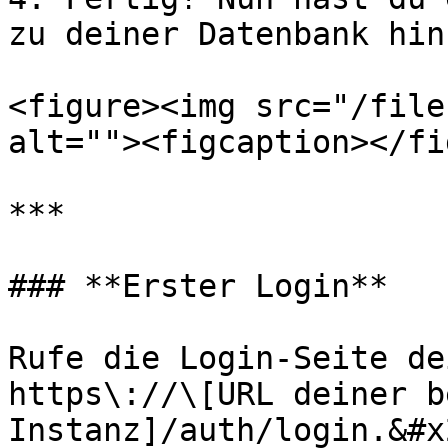
zu deiner Datenbank hin
<figure><img src="/file
alt=""><figcaption></fi
***

### **Erster Login**

Rufe die Login-Seite de
https\://\[URL deiner b
Instanz]/auth/login.&#x2