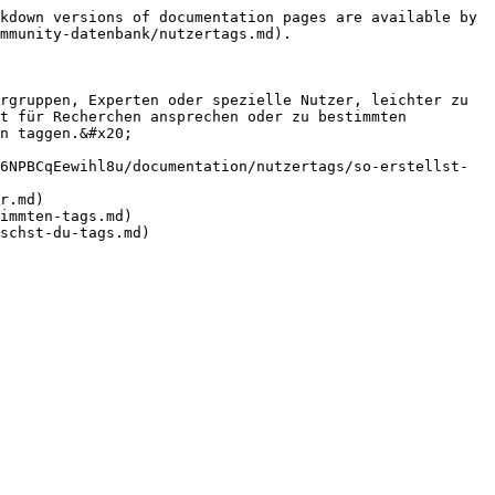
kdown versions of documentation pages are available by 
mmunity-datenbank/nutzertags.md).

rgruppen, Experten oder spezielle Nutzer, leichter zu 
t für Recherchen ansprechen oder zu bestimmten 
n taggen.&#x20;

6NPBCqEewihl8u/documentation/nutzertags/so-erstellst-
r.md)

immten-tags.md)
