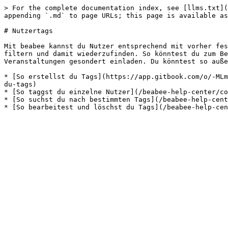
> For the complete documentation index, see [llms.txt](
appending `.md` to page URLs; this page is available as
# Nutzertags

Mit beabee kannst du Nutzer entsprechend mit vorher fes
filtern und damit wiederzufinden. So könntest du zum Be
Veranstaltungen gesondert einladen. Du könntest so auße
* [So erstellst du Tags](https://app.gitbook.com/o/-MLm
du-tags)

* [So taggst du einzelne Nutzer](/beabee-help-center/co
* [So suchst du nach bestimmten Tags](/beabee-help-cent