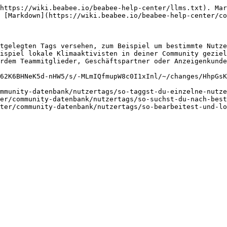
https://wiki.beabee.io/beabee-help-center/llms.txt). Mar
 [Markdown](https://wiki.beabee.io/beabee-help-center/co
tgelegten Tags versehen, zum Beispiel um bestimmte Nutze
ispiel lokale Klimaaktivisten in deiner Community geziel
rdem Teammitglieder, Geschäftspartner oder Anzeigenkunde
62K6BHNeK5d-nHW5/s/-MLmIQfmupW8c0I1xInl/~/changes/HhpGsK
mmunity-datenbank/nutzertags/so-taggst-du-einzelne-nutze
er/community-datenbank/nutzertags/so-suchst-du-nach-best